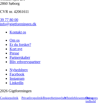
2860 Søborg
CVR nr. 42061611
39 77 80 00
info@gigtforeningen.dk
Kontakt os
Om os
Er du forsker?
Kort nyt
Presse
Partnerskaber
Bliv erhvervspartner
Nyhedsbrev
Facebook
Instagram
LinkedIn
2026 Gigtforeningen
Cookiepolitik
Privatlivspolitik
Brugerbetingelser
Whistleblowerordning
Om vores
indhold