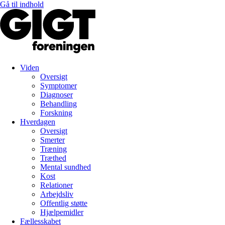
Gå til indhold
Viden
Oversigt
Symptomer
Diagnoser
Behandling
Forskning
Hverdagen
Oversigt
Smerter
Træning
Træthed
Mental sundhed
Kost
Relationer
Arbejdsliv
Offentlig støtte
Hjælpemidler
Fællesskabet