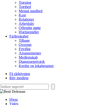
Træning
Træthed
Mental sundhed
Kost
Relationer
Arbejdsliv
Offentlig støtte
Hjælpemidler
Fællesskabet
Tilbage
Oversigt
Frivillig
Arrangementer
Medlemskab
Diagnosenetværk
Kredse og lokalgrupper
Få rådgivning
Bliv medlem
Søg
Hjem
Viden