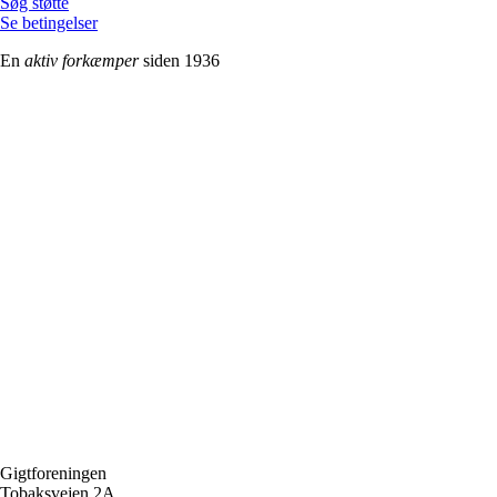
Søg støtte
Se betingelser
En
aktiv
forkæmper
siden 1936
Gigtforeningen
Tobaksvejen 2A