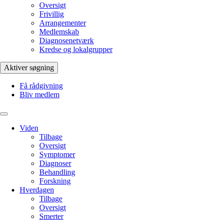
Oversigt
Frivillig
Arrangementer
Medlemskab
Diagnosenetværk
Kredse og lokalgrupper
Aktiver søgning
Få rådgivning
Bliv medlem
Viden
Tilbage
Oversigt
Symptomer
Diagnoser
Behandling
Forskning
Hverdagen
Tilbage
Oversigt
Smerter