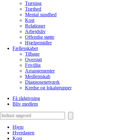
Træning
Træthed
Mental sundhed
Kost
Relationer
Arbejdsliv
Offentlig støtte
Hjælpemidler
Fællesskabet
Tilbage
Oversigt
Frivillig
Arrangementer
Medlemskab
Diagnosenetværk
Kredse og lokalgrupper
Få rådgivning
Bliv medlem
Søg
Hjem
Hverdagen
Kost