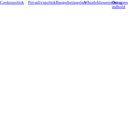
Cookiepolitik
Privatlivspolitik
Brugerbetingelser
Whistleblowerordning
Om vores
indhold