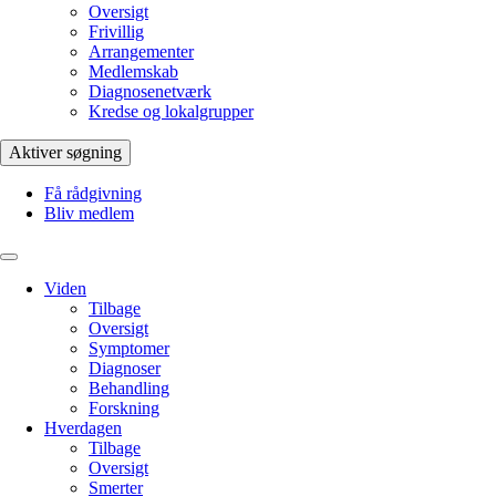
Oversigt
Frivillig
Arrangementer
Medlemskab
Diagnosenetværk
Kredse og lokalgrupper
Aktiver søgning
Få rådgivning
Bliv medlem
Viden
Tilbage
Oversigt
Symptomer
Diagnoser
Behandling
Forskning
Hverdagen
Tilbage
Oversigt
Smerter