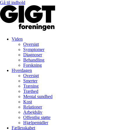
Gå til indhold
Viden
Oversigt
Symptomer
Diagnoser
Behandling
Forskning
Hverdagen
Oversigt
Smerter
Træning
Træthed
Mental sundhed
Kost
Relationer
Arbejdsliv
Offentlig støtte
Hjælpemidler
Fællesskabet