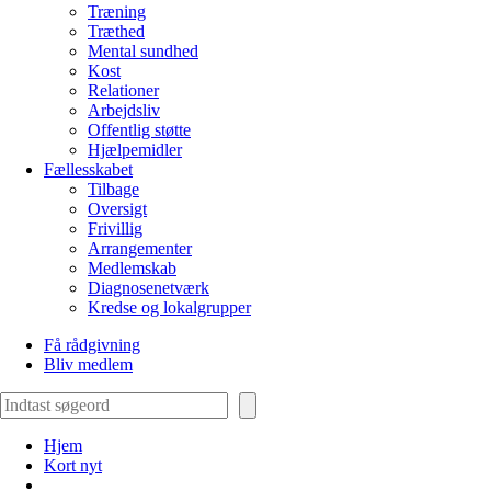
Træning
Træthed
Mental sundhed
Kost
Relationer
Arbejdsliv
Offentlig støtte
Hjælpemidler
Fællesskabet
Tilbage
Oversigt
Frivillig
Arrangementer
Medlemskab
Diagnosenetværk
Kredse og lokalgrupper
Få rådgivning
Bliv medlem
Søg
Hjem
Kort nyt