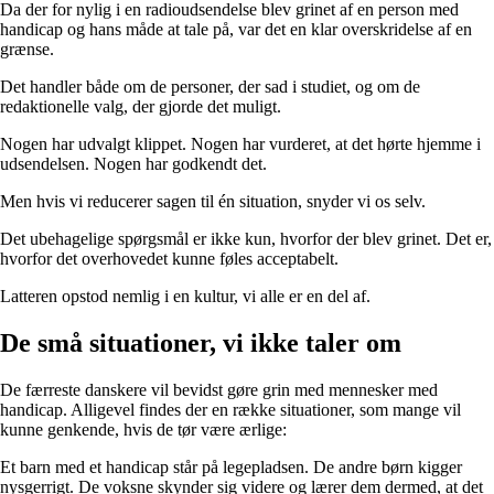
Da der for nylig i en radioudsendelse blev grinet af en person med
handicap og hans måde at tale på, var det en klar overskridelse af en
grænse.
Det handler både om de personer, der sad i studiet, og om de
redaktionelle valg, der gjorde det muligt.
Nogen har udvalgt klippet. Nogen har vurderet, at det hørte hjemme i
udsendelsen. Nogen har godkendt det.
Men hvis vi reducerer sagen til én situation, snyder vi os selv.
Det ubehagelige spørgsmål er ikke kun, hvorfor der blev grinet. Det er,
hvorfor det overhovedet kunne føles acceptabelt.
Latteren opstod nemlig i en kultur, vi alle er en del af.
De små situationer, vi ikke taler om
De færreste danskere vil bevidst gøre grin med mennesker med
handicap. Alligevel findes der en række situationer, som mange vil
kunne genkende, hvis de tør være ærlige:
Et barn med et handicap står på legepladsen. De andre børn kigger
nysgerrigt. De voksne skynder sig videre og lærer dem dermed, at det