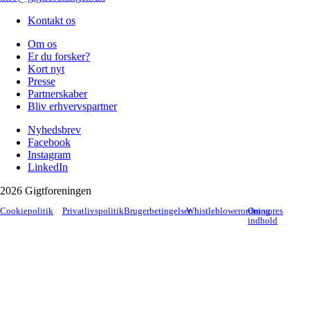
Kontakt os
Om os
Er du forsker?
Kort nyt
Presse
Partnerskaber
Bliv erhvervspartner
Nyhedsbrev
Facebook
Instagram
LinkedIn
2026 Gigtforeningen
Cookiepolitik
Privatlivspolitik
Brugerbetingelser
Whistleblowerordning
Om vores
indhold