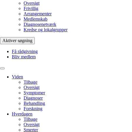
Oversigt
Frivillig
Arrangementer
Medlemskab
Diagnosenetværk
Kredse og lokalgrupper
Aktiver søgning
Få rådgivning
Bliv medlem
Viden
Tilbage
Oversigt
Symptomer
Diagnoser
Behandling
Forskning
Hverdagen
Tilbage
Oversigt
Smerter