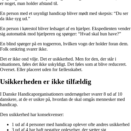
er noget, man holder afstand til.
En person med et usynligt handicap bliver mødt med skepsis: “Du ser
da ikke syg ud.”
En person i kørestol bliver ledsaget af en hjælper. Ekspedienten vender
sig automatisk mod hjælperen og spørger: “Hvad skal hun have?”
En blind spørger på en togperron, hvilken vogn der holder foran dem.
Folk omkring svarer ikke.
Det er ikke ond vilje. Det er usikkerhed. Men for den, der står i
situationen, føles det ikke uskyldigt. Det føles som at blive reduceret.
Overset. Eller placeret uden for fællesskabet.
Usikkerheden er ikke tilfældig
I Danske Handicaporganisationers undersøgelser svarer 8 ud af 10
danskere, at de er usikre på, hvordan de skal omgås mennesker med
handicap.
Den usikkerhed har konsekvenser:
1 ud af 4 personer med handicap oplever ofte andres usikkerhed
3 ud af 4 har haft negative oplevelser, der sætter sig