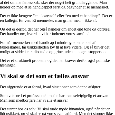
af det samme fællesskab, sker der noget helt grundlæggende: Man
holder op med at se handicappet først og begynder at se mennesket.
Det er ikke længere “en i kørestol” eller “en med et handicap”. Det er
en kollega. En ven. Et menneske, man griner med – ikke af.
Og det er derfor, det her også handler om andet end tone og opførsel.
Det handler om, hvordan vi har indrettet vores samfund.
For når mennesker med handicap i mindre grad er en del af
fællesskaber, får usikkerheden lov til at leve videre. Og så bliver det
muligt at sidde i et radiostudie og grine, uden at nogen stopper op.
Det er et strukturelt problem, og det her kræver derfor også politiske
løsninger.
Vi skal se det som et fælles ansvar
Det afgørende er at forstå, hvad situationer som denne afslører.
Som voksne i et professionelt medie har man selvfølgelig et ansvar.
Men som medborgere har vi alle et ansvar.
Det starter hos os selv: Vi skal turde møde hinanden, også når det er
lidt usikkert, og vi skal se på vores egen adfærd. Men det stopper ikke