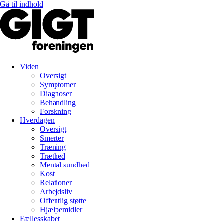
Gå til indhold
Viden
Oversigt
Symptomer
Diagnoser
Behandling
Forskning
Hverdagen
Oversigt
Smerter
Træning
Træthed
Mental sundhed
Kost
Relationer
Arbejdsliv
Offentlig støtte
Hjælpemidler
Fællesskabet