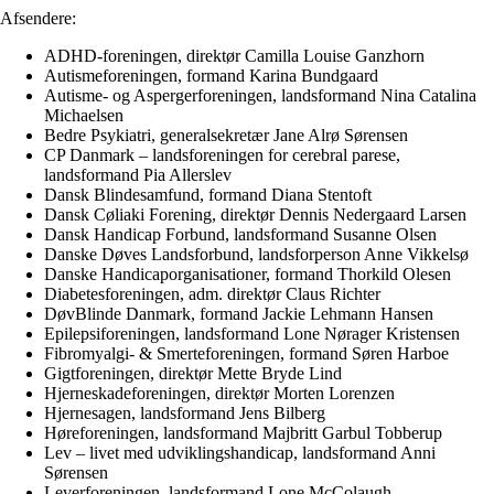
Afsendere:
ADHD-foreningen, direktør Camilla Louise Ganzhorn
Autismeforeningen, formand Karina Bundgaard
Autisme- og Aspergerforeningen, landsformand Nina Catalina
Michaelsen
Bedre Psykiatri, generalsekretær Jane Alrø Sørensen
CP Danmark – landsforeningen for cerebral parese,
landsformand Pia Allerslev
Dansk Blindesamfund, formand Diana Stentoft
Dansk Cøliaki Forening, direktør Dennis Nedergaard Larsen
Dansk Handicap Forbund, landsformand Susanne Olsen
Danske Døves Landsforbund, landsforperson Anne Vikkelsø
Danske Handicaporganisationer, formand Thorkild Olesen
Diabetesforeningen, adm. direktør Claus Richter
DøvBlinde Danmark, formand Jackie Lehmann Hansen
Epilepsiforeningen, landsformand Lone Nørager Kristensen
Fibromyalgi- & Smerteforeningen, formand Søren Harboe
Gigtforeningen, direktør Mette Bryde Lind
Hjerneskadeforeningen, direktør Morten Lorenzen
Hjernesagen, landsformand Jens Bilberg
Høreforeningen, landsformand Majbritt Garbul Tobberup
Lev – livet med udviklingshandicap, landsformand Anni
Sørensen
Leverforeningen, landsformand Lone McColaugh