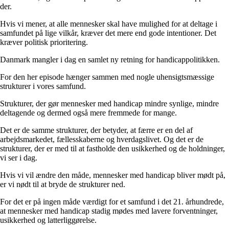
der.
Hvis vi mener, at alle mennesker skal have mulighed for at deltage i
samfundet på lige vilkår, kræver det mere end gode intentioner. Det
kræver politisk prioritering.
Danmark mangler i dag en samlet ny retning for handicappolitikken.
For den her episode hænger sammen med nogle uhensigtsmæssige
strukturer i vores samfund.
Strukturer, der gør mennesker med handicap mindre synlige, mindre
deltagende og dermed også mere fremmede for mange.
Det er de samme strukturer, der betyder, at færre er en del af
arbejdsmarkedet, fællesskaberne og hverdagslivet. Og det er de
strukturer, der er med til at fastholde den usikkerhed og de holdninger,
vi ser i dag.
Hvis vi vil ændre den måde, mennesker med handicap bliver mødt på,
er vi nødt til at bryde de strukturer ned.
For det er på ingen måde værdigt for et samfund i det 21. århundrede,
at mennesker med handicap stadig mødes med lavere forventninger,
usikkerhed og latterliggørelse.